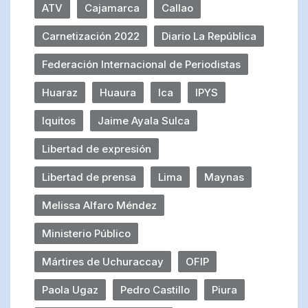
ATV
Cajamarca
Callao
Carnetización 2022
Diario La República
Federación Internacional de Periodistas
Huaraz
Huaura
Ica
IPYS
Iquitos
Jaime Ayala Sulca
Libertad de expresión
Libertad de prensa
Lima
Maynas
Melissa Alfaro Méndez
Ministerio Público
Mártires de Uchuraccay
OFIP
Paola Ugaz
Pedro Castillo
Piura