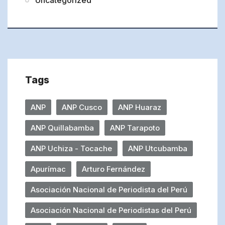
Tags
ANP
ANP Cusco
ANP Huaraz
ANP Quillabamba
ANP Tarapoto
ANP Uchiza - Tocache
ANP Utcubamba
Apurímac
Arturo Fernández
Asociación Nacional de Periodista del Perú
Asociación Nacional de Periodistas del Perú