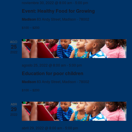
noviembre 30, 2022 @ 8:00 am
-
5:00 pm
Event: Healthy Food for Growing
Madison
83 Andy Street, Madison - 78002
$100 – $200
AGO
25
2022
agosto 25, 2022 @ 8:00 am
-
5:00 pm
Education for poor children
Madison
83 Andy Street, Madison - 78002
$100 – $200
ABR
29
2022
abril 29, 2022 @ 8:00 am
-
5:00 pm