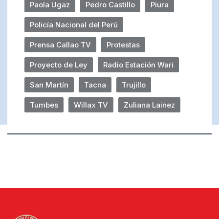
Paola Ugaz
Pedro Castillo
Piura
Policía Nacional del Perú
Prensa Callao TV
Protestas
Proyecto de Ley
Radio Estación Wari
San Martín
Tacna
Trujillo
Tumbes
Willax TV
Zuliana Lainez