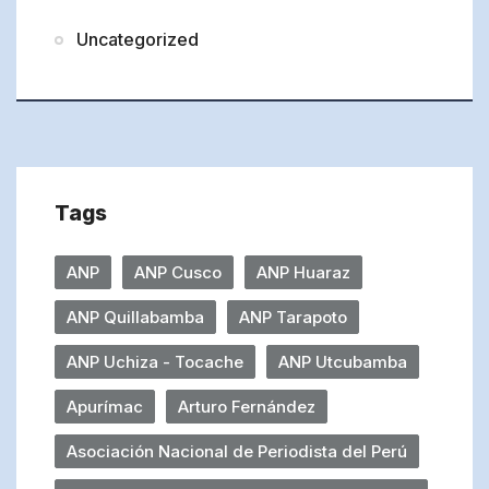
Uncategorized
Tags
ANP
ANP Cusco
ANP Huaraz
ANP Quillabamba
ANP Tarapoto
ANP Uchiza - Tocache
ANP Utcubamba
Apurímac
Arturo Fernández
Asociación Nacional de Periodista del Perú