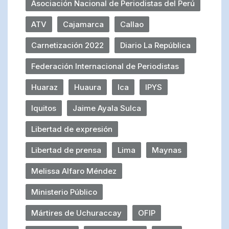
Asociación Nacional de Periodistas del Perú
ATV
Cajamarca
Callao
Carnetización 2022
Diario La República
Federación Internacional de Periodistas
Huaraz
Huaura
Ica
IPYS
Iquitos
Jaime Ayala Sulca
Libertad de expresión
Libertad de prensa
Lima
Maynas
Melissa Alfaro Méndez
Ministerio Público
Mártires de Uchuraccay
OFIP