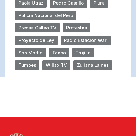
Paola Ugaz
Pedro Castillo
Piura
Policía Nacional del Perú
Prensa Callao TV
Protestas
Proyecto de Ley
Radio Estación Wari
San Martín
Tacna
Trujillo
Tumbes
Willax TV
Zuliana Lainez