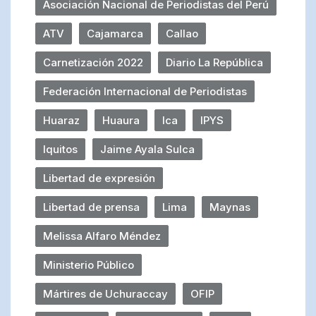
Asociación Nacional de Periodistas del Perú
ATV
Cajamarca
Callao
Carnetización 2022
Diario La República
Federación Internacional de Periodistas
Huaraz
Huaura
Ica
IPYS
Iquitos
Jaime Ayala Sulca
Libertad de expresión
Libertad de prensa
Lima
Maynas
Melissa Alfaro Méndez
Ministerio Público
Mártires de Uchuraccay
OFIP