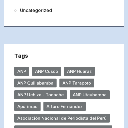
Uncategorized
Tags
ANP
ANP Cusco
ANP Huaraz
ANP Quillabamba
ANP Tarapoto
ANP Uchiza - Tocache
ANP Utcubamba
Apurímac
Arturo Fernández
Asociación Nacional de Periodista del Perú