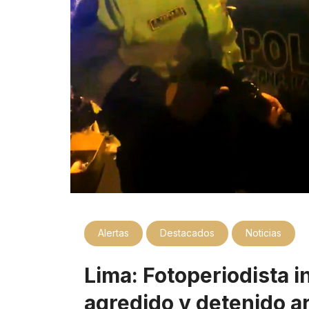
Alertas
Destacados
Noticias
Lima: Fotoperiodista 
agredido y detenido a