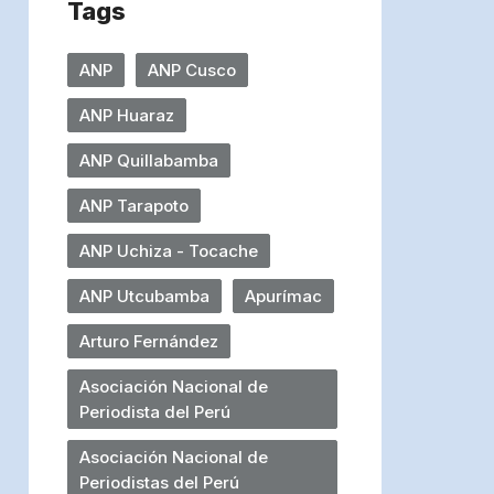
Tags
ANP
ANP Cusco
ANP Huaraz
ANP Quillabamba
ANP Tarapoto
ANP Uchiza - Tocache
ANP Utcubamba
Apurímac
Arturo Fernández
Asociación Nacional de
Periodista del Perú
Asociación Nacional de
Periodistas del Perú