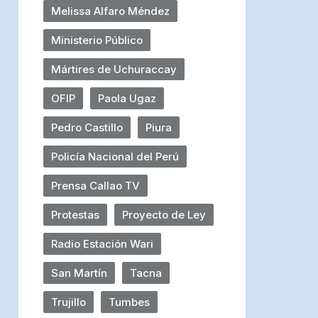
Melissa Alfaro Méndez
Ministerio Público
Mártires de Uchuraccay
OFIP
Paola Ugaz
Pedro Castillo
Piura
Policía Nacional del Perú
Prensa Callao TV
Protestas
Proyecto de Ley
Radio Estación Wari
San Martín
Tacna
Trujillo
Tumbes