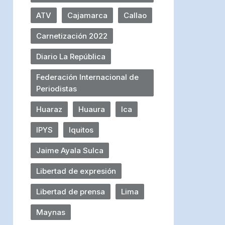
ATV
Cajamarca
Callao
Carnetización 2022
Diario La República
Federación Internacional de
Periodistas
Huaraz
Huaura
Ica
IPYS
Iquitos
Jaime Ayala Sulca
Libertad de expresión
Libertad de prensa
Lima
Maynas