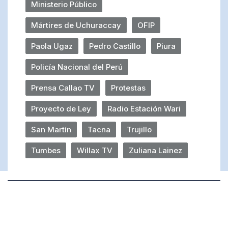
Ministerio Público
Mártires de Uchuraccay
OFIP
Paola Ugaz
Pedro Castillo
Piura
Policía Nacional del Perú
Prensa Callao TV
Protestas
Proyecto de Ley
Radio Estación Wari
San Martín
Tacna
Trujillo
Tumbes
Willax TV
Zuliana Lainez