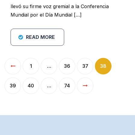
llevó su firme voz gremial a la Conferencia
Mundial por el Día Mundial […]
READ MORE
Paginación
1
…
36
37
38
de
entradas
39
40
…
74