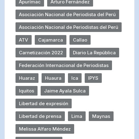
Apurímac
Arturo Fernández
Asociación Nacional de Periodista del Perú
Asociación Nacional de Periodistas del Perú
ATV
Cajamarca
Callao
Carnetización 2022
Diario La República
Federación Internacional de Periodistas
Huaraz
Huaura
Ica
IPYS
Iquitos
Jaime Ayala Sulca
Libertad de expresión
Libertad de prensa
Lima
Maynas
Melissa Alfaro Méndez