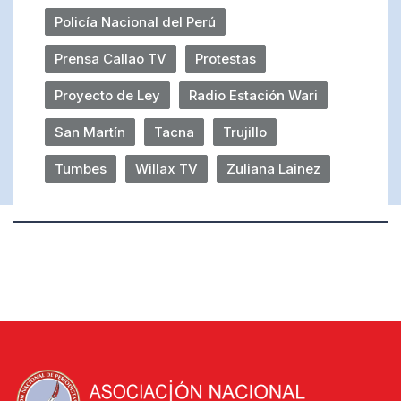
Policía Nacional del Perú
Prensa Callao TV
Protestas
Proyecto de Ley
Radio Estación Wari
San Martín
Tacna
Trujillo
Tumbes
Willax TV
Zuliana Lainez