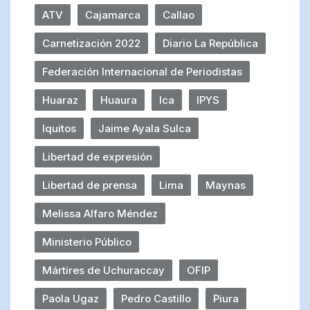
ATV
Cajamarca
Callao
Carnetización 2022
Diario La República
Federación Internacional de Periodistas
Huaraz
Huaura
Ica
IPYS
Iquitos
Jaime Ayala Sulca
Libertad de expresión
Libertad de prensa
Lima
Maynas
Melissa Alfaro Méndez
Ministerio Público
Mártires de Uchuraccay
OFIP
Paola Ugaz
Pedro Castillo
Piura