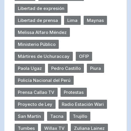
Libertad de expresión
Libertad de prensa
Lima
Maynas
Melissa Alfaro Méndez
Ministerio Público
Mártires de Uchuraccay
OFIP
Paola Ugaz
Pedro Castillo
Piura
Policía Nacional del Perú
Prensa Callao TV
Protestas
Proyecto de Ley
Radio Estación Wari
San Martín
Tacna
Trujillo
Tumbes
Willax TV
Zuliana Lainez