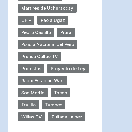
Mártires de Uchuraccay
OFIP
Paola Ugaz
Pedro Castillo
Piura
Policía Nacional del Perú
Prensa Callao TV
Protestas
Proyecto de Ley
Radio Estación Wari
San Martín
Tacna
Trujillo
Tumbes
Willax TV
Zuliana Lainez