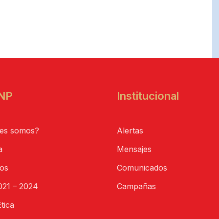
NP
Institucional
es somos?
Alertas
a
Mensajes
tos
Comunicados
21 – 2024
Campañas
tica