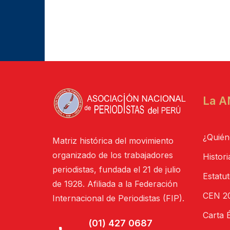
La A
¿Quién
Matriz histórica del movimiento
organizado de los trabajadores
Histori
periodistas, fundada el 21 de julio
Estatu
de 1928. Afiliada a la Federación
CEN 20
Internacional de Periodistas (FIP).
Carta É
(01) 427 0687