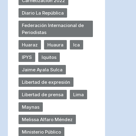
Carnetización 2022
Diario La República
Federación Internacional de
Periodistas
Huaraz
Huaura
Ica
IPYS
Iquitos
Jaime Ayala Sulca
Libertad de expresión
Libertad de prensa
Lima
Maynas
Melissa Alfaro Méndez
Ministerio Público