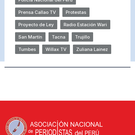
Prensa Callao TV
Protestas
Proyecto de Ley
Radio Estación Wari
San Martín
Tacna
Trujillo
Tumbes
Willax TV
Zuliana Lainez