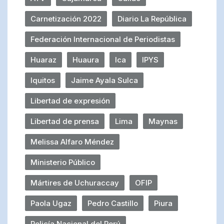
Carnetización 2022
Diario La República
Federación Internacional de Periodistas
Huaraz
Huaura
Ica
IPYS
Iquitos
Jaime Ayala Sulca
Libertad de expresión
Libertad de prensa
Lima
Maynas
Melissa Alfaro Méndez
Ministerio Público
Mártires de Uchuraccay
OFIP
Paola Ugaz
Pedro Castillo
Piura
Policía Nacional del Perú