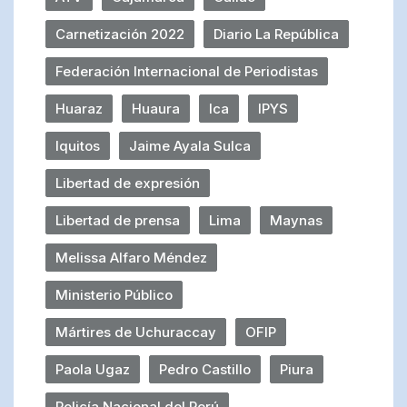
Carnetización 2022
Diario La República
Federación Internacional de Periodistas
Huaraz
Huaura
Ica
IPYS
Iquitos
Jaime Ayala Sulca
Libertad de expresión
Libertad de prensa
Lima
Maynas
Melissa Alfaro Méndez
Ministerio Público
Mártires de Uchuraccay
OFIP
Paola Ugaz
Pedro Castillo
Piura
Policía Nacional del Perú