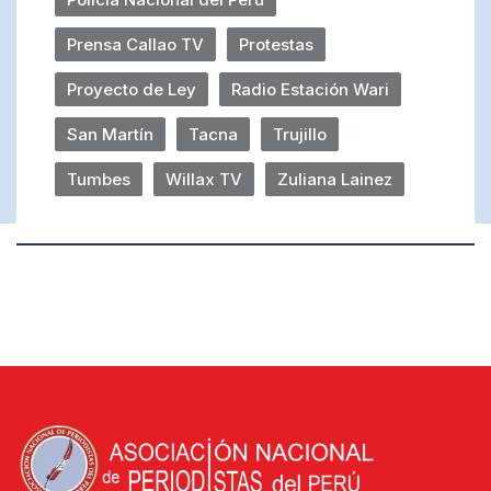
Prensa Callao TV
Protestas
Proyecto de Ley
Radio Estación Wari
San Martín
Tacna
Trujillo
Tumbes
Willax TV
Zuliana Lainez