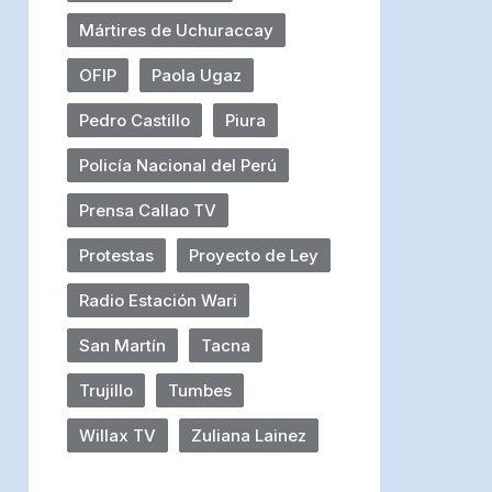
Mártires de Uchuraccay
OFIP
Paola Ugaz
Pedro Castillo
Piura
Policía Nacional del Perú
Prensa Callao TV
Protestas
Proyecto de Ley
Radio Estación Wari
San Martín
Tacna
Trujillo
Tumbes
Willax TV
Zuliana Lainez