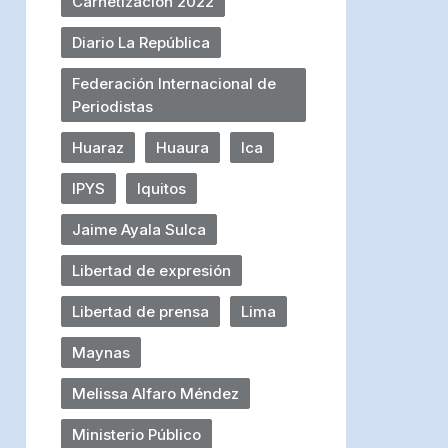
Carnetización 2022
Diario La República
Federación Internacional de
Periodistas
Huaraz
Huaura
Ica
IPYS
Iquitos
Jaime Ayala Sulca
Libertad de expresión
Libertad de prensa
Lima
Maynas
Melissa Alfaro Méndez
Ministerio Público