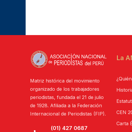
La A
¿Quién
Matriz histórica del movimiento
organizado de los trabajadores
Histori
periodistas, fundada el 21 de julio
Estatu
de 1928. Afiliada a la Federación
CEN 20
Internacional de Periodistas (FIP).
Carta É
(01) 427 0687