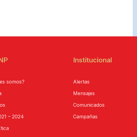
NP
Institucional
es somos?
Alertas
a
Mensajes
tos
Comunicados
21 – 2024
Campañas
tica