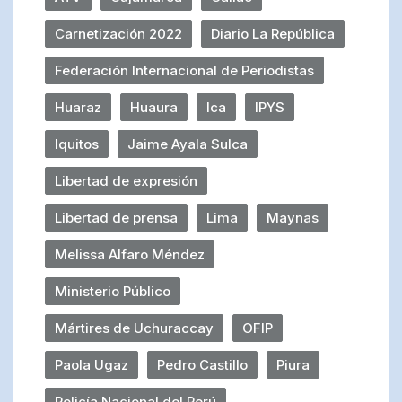
Carnetización 2022
Diario La República
Federación Internacional de Periodistas
Huaraz
Huaura
Ica
IPYS
Iquitos
Jaime Ayala Sulca
Libertad de expresión
Libertad de prensa
Lima
Maynas
Melissa Alfaro Méndez
Ministerio Público
Mártires de Uchuraccay
OFIP
Paola Ugaz
Pedro Castillo
Piura
Policía Nacional del Perú