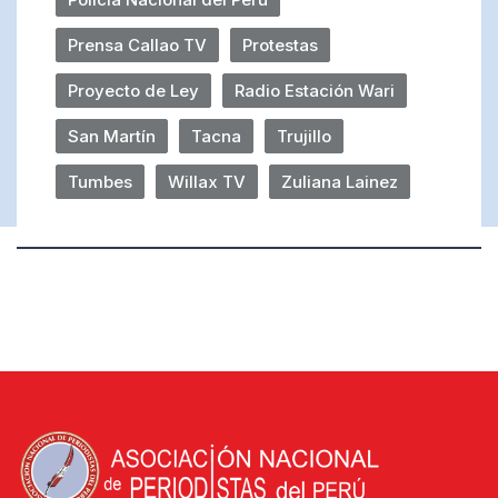
Prensa Callao TV
Protestas
Proyecto de Ley
Radio Estación Wari
San Martín
Tacna
Trujillo
Tumbes
Willax TV
Zuliana Lainez