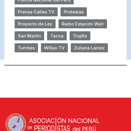
Prensa Callao TV
Protestas
Proyecto de Ley
Radio Estación Wari
San Martín
Tacna
Trujillo
Tumbes
Willax TV
Zuliana Lainez