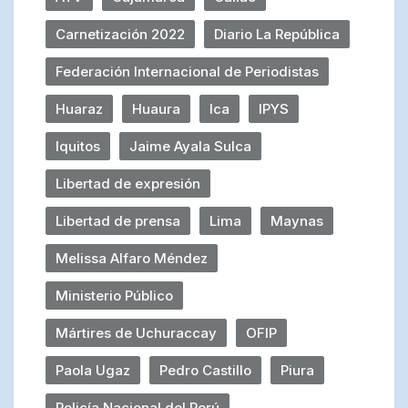
Carnetización 2022
Diario La República
Federación Internacional de Periodistas
Huaraz
Huaura
Ica
IPYS
Iquitos
Jaime Ayala Sulca
Libertad de expresión
Libertad de prensa
Lima
Maynas
Melissa Alfaro Méndez
Ministerio Público
Mártires de Uchuraccay
OFIP
Paola Ugaz
Pedro Castillo
Piura
Policía Nacional del Perú