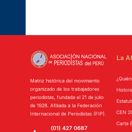
La A
¿Quién
Matriz histórica del movimiento
organizado de los trabajadores
Histori
periodistas, fundada el 21 de julio
Estatu
de 1928. Afiliada a la Federación
CEN 20
Internacional de Periodistas (FIP).
Carta É
(01) 427 0687