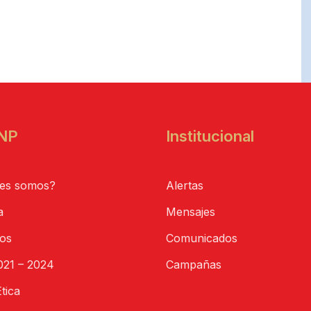
NP
Institucional
es somos?
Alertas
a
Mensajes
tos
Comunicados
21 – 2024
Campañas
tica