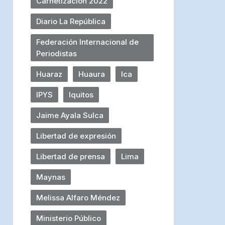
Carnetización 2022
Diario La República
Federación Internacional de
Periodistas
Huaraz
Huaura
Ica
IPYS
Iquitos
Jaime Ayala Sulca
Libertad de expresión
Libertad de prensa
Lima
Maynas
Melissa Alfaro Méndez
Ministerio Público