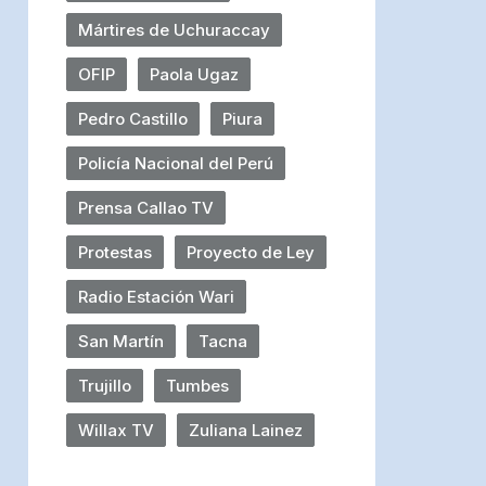
Mártires de Uchuraccay
OFIP
Paola Ugaz
Pedro Castillo
Piura
Policía Nacional del Perú
Prensa Callao TV
Protestas
Proyecto de Ley
Radio Estación Wari
San Martín
Tacna
Trujillo
Tumbes
Willax TV
Zuliana Lainez