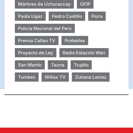
Mártires de Uchuraccay
OFIP
Paola Ugaz
Pedro Castillo
Piura
Policía Nacional del Perú
Prensa Callao TV
Protestas
Proyecto de Ley
Radio Estación Wari
San Martín
Tacna
Trujillo
Tumbes
Willax TV
Zuliana Lainez