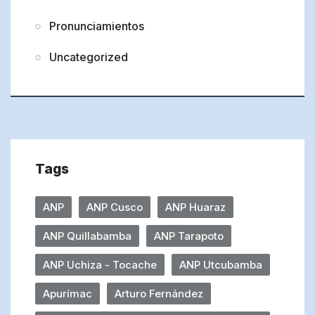
Pronunciamientos
Uncategorized
Tags
ANP
ANP Cusco
ANP Huaraz
ANP Quillabamba
ANP Tarapoto
ANP Uchiza - Tocache
ANP Utcubamba
Apurímac
Arturo Fernández