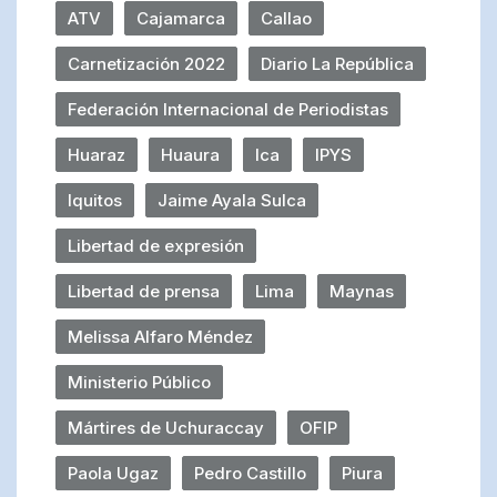
ATV
Cajamarca
Callao
Carnetización 2022
Diario La República
Federación Internacional de Periodistas
Huaraz
Huaura
Ica
IPYS
Iquitos
Jaime Ayala Sulca
Libertad de expresión
Libertad de prensa
Lima
Maynas
Melissa Alfaro Méndez
Ministerio Público
Mártires de Uchuraccay
OFIP
Paola Ugaz
Pedro Castillo
Piura