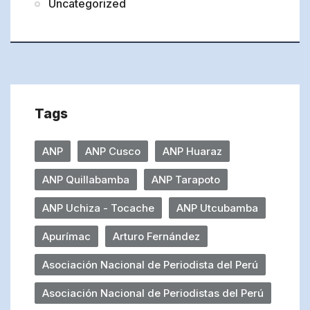
Uncategorized
Tags
ANP
ANP Cusco
ANP Huaraz
ANP Quillabamba
ANP Tarapoto
ANP Uchiza - Tocache
ANP Utcubamba
Apurímac
Arturo Fernández
Asociación Nacional de Periodista del Perú
Asociación Nacional de Periodistas del Perú