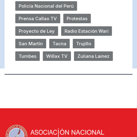
Policía Nacional del Perú
Prensa Callao TV
Protestas
Proyecto de Ley
Radio Estación Wari
San Martín
Tacna
Trujillo
Tumbes
Willax TV
Zuliana Lainez