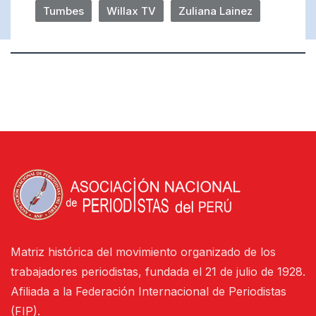
Tumbes
Willax TV
Zuliana Lainez
Matriz histórica del movimiento organizado de los
trabajadores periodistas, fundada el 21 de julio de 1928.
Afiliada a la Federación Internacional de Periodistas
(FIP).