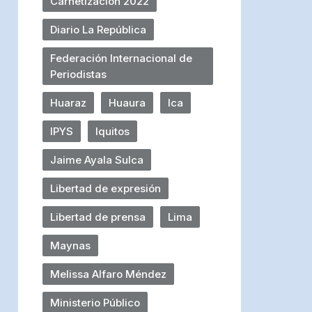
Carnetización 2022
Diario La República
Federación Internacional de
Periodistas
Huaraz
Huaura
Ica
IPYS
Iquitos
Jaime Ayala Sulca
Libertad de expresión
Libertad de prensa
Lima
Maynas
Melissa Alfaro Méndez
Ministerio Público