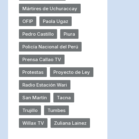
Mártires de Uchuraccay
OFIP
Paola Ugaz
Pedro Castillo
Piura
Policía Nacional del Perú
Prensa Callao TV
Protestas
Proyecto de Ley
Radio Estación Wari
San Martín
Tacna
Trujillo
Tumbes
Willax TV
Zuliana Lainez