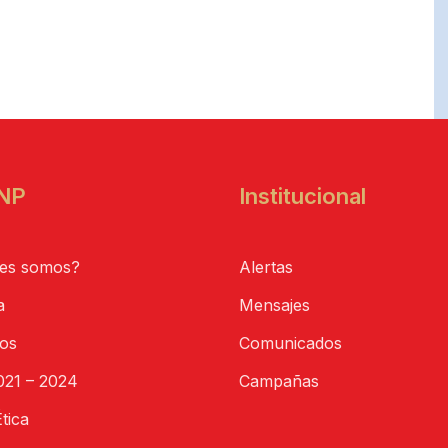
NP
Institucional
es somos?
Alertas
a
Mensajes
tos
Comunicados
21 – 2024
Campañas
tica