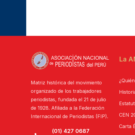
La A
¿Quién
Matriz histórica del movimiento
organizado de los trabajadores
Histori
periodistas, fundada el 21 de julio
Estatu
de 1928. Afiliada a la Federación
CEN 20
Internacional de Periodistas (FIP).
Carta É
(01) 427 0687