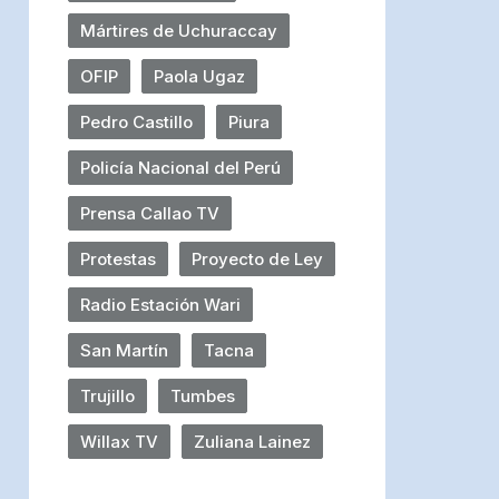
Mártires de Uchuraccay
OFIP
Paola Ugaz
Pedro Castillo
Piura
Policía Nacional del Perú
Prensa Callao TV
Protestas
Proyecto de Ley
Radio Estación Wari
San Martín
Tacna
Trujillo
Tumbes
Willax TV
Zuliana Lainez