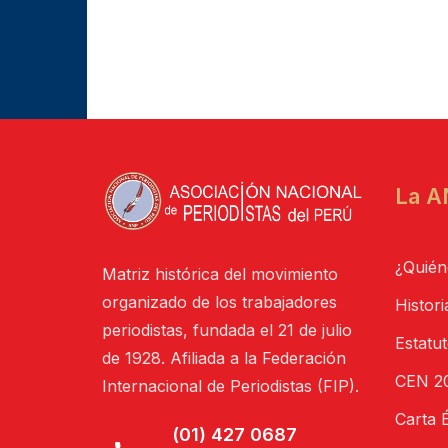
La A
¿Quién
Matriz histórica del movimiento
organizado de los trabajadores
Histori
periodistas, fundada el 21 de julio
Estatu
de 1928. Afiliada a la Federación
CEN 20
Internacional de Periodistas (FIP).
Carta É
(01) 427 0687