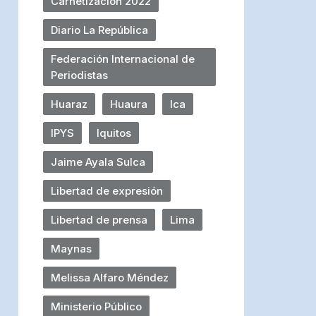
Carnetización 2022
Diario La República
Federación Internacional de
Periodistas
Huaraz
Huaura
Ica
IPYS
Iquitos
Jaime Ayala Sulca
Libertad de expresión
Libertad de prensa
Lima
Maynas
Melissa Alfaro Méndez
Ministerio Público