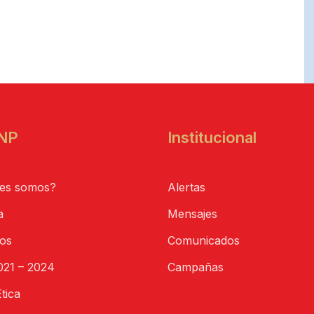
NP
Institucional
es somos?
Alertas
a
Mensajes
tos
Comunicados
21 – 2024
Campañas
tica