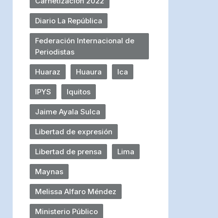
Carnetización 2022
Diario La República
Federación Internacional de
Periodistas
Huaraz
Huaura
Ica
IPYS
Iquitos
Jaime Ayala Sulca
Libertad de expresión
Libertad de prensa
Lima
Maynas
Melissa Alfaro Méndez
Ministerio Público