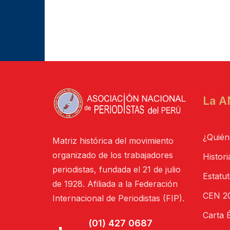
La A
¿Quién
Matriz histórica del movimiento
organizado de los trabajadores
Histori
periodistas, fundada el 21 de julio
Estatu
de 1928. Afiliada a la Federación
CEN 20
Internacional de Periodistas (FIP).
Carta É
(01) 427 0687