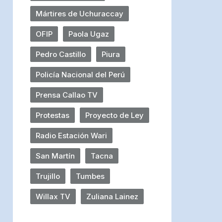
Mártires de Uchuraccay
OFIP
Paola Ugaz
Pedro Castillo
Piura
Policía Nacional del Perú
Prensa Callao TV
Protestas
Proyecto de Ley
Radio Estación Wari
San Martín
Tacna
Trujillo
Tumbes
Willax TV
Zuliana Lainez