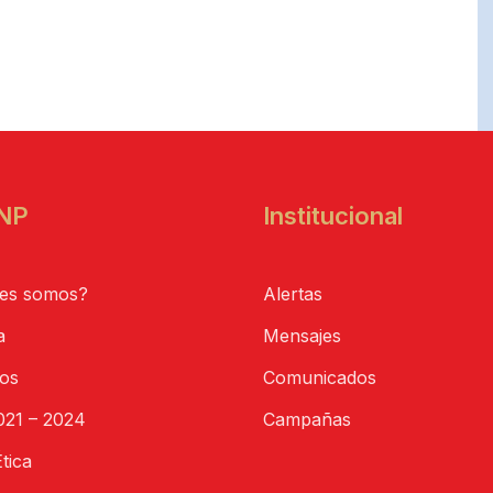
NP
Institucional
es somos?
Alertas
a
Mensajes
tos
Comunicados
21 – 2024
Campañas
tica