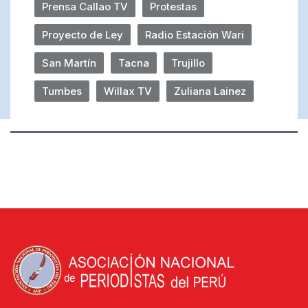
Prensa Callao TV
Protestas
Proyecto de Ley
Radio Estación Wari
San Martín
Tacna
Trujillo
Tumbes
Willax TV
Zuliana Lainez