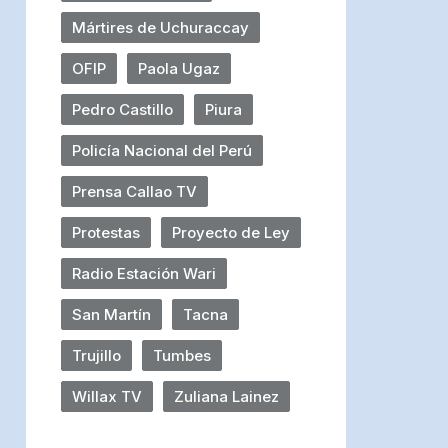
Mártires de Uchuraccay
OFIP
Paola Ugaz
Pedro Castillo
Piura
Policía Nacional del Perú
Prensa Callao TV
Protestas
Proyecto de Ley
Radio Estación Wari
San Martín
Tacna
Trujillo
Tumbes
Willax TV
Zuliana Lainez