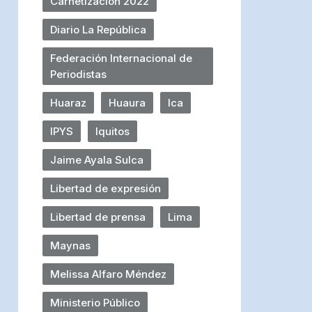
Carnetización 2022
Diario La República
Federación Internacional de
Periodistas
Huaraz
Huaura
Ica
IPYS
Iquitos
Jaime Ayala Sulca
Libertad de expresión
Libertad de prensa
Lima
Maynas
Melissa Alfaro Méndez
Ministerio Público