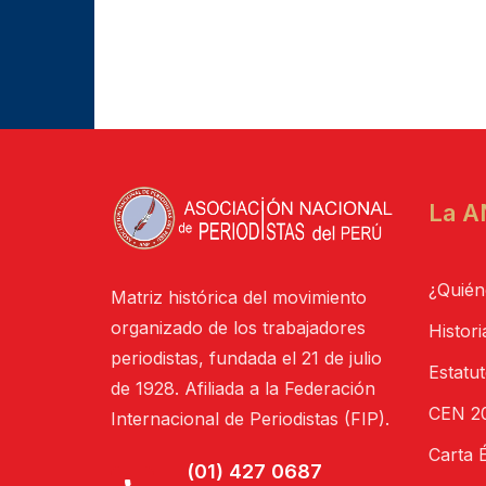
La A
¿Quién
Matriz histórica del movimiento
organizado de los trabajadores
Histori
periodistas, fundada el 21 de julio
Estatu
de 1928. Afiliada a la Federación
CEN 20
Internacional de Periodistas (FIP).
Carta É
(01) 427 0687