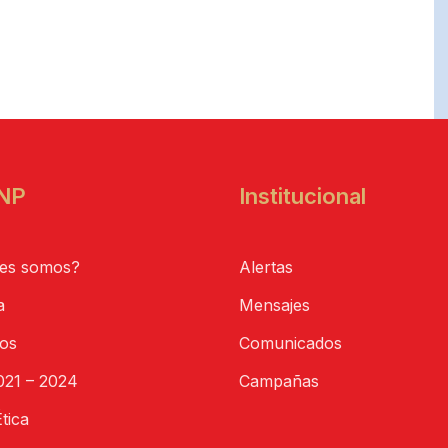
NP
Institucional
es somos?
Alertas
a
Mensajes
tos
Comunicados
21 – 2024
Campañas
tica