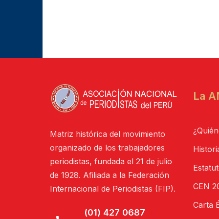
La A
¿Quién
Matriz histórica del movimiento
organizado de los trabajadores
Histori
periodistas, fundada el 21 de julio
Estatu
de 1928. Afiliada a la Federación
CEN 20
Internacional de Periodistas (FIP).
Carta É
(01) 427 0687