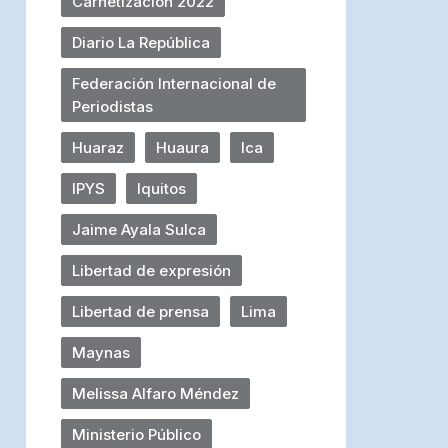
Carnetización 2022
Diario La República
Federación Internacional de
Periodistas
Huaraz
Huaura
Ica
IPYS
Iquitos
Jaime Ayala Sulca
Libertad de expresión
Libertad de prensa
Lima
Maynas
Melissa Alfaro Méndez
Ministerio Público