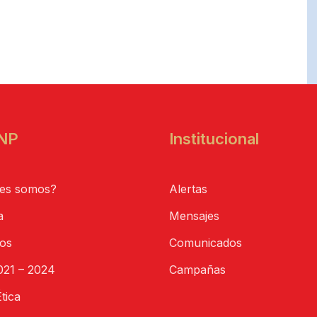
NP
Institucional
es somos?
Alertas
a
Mensajes
tos
Comunicados
21 – 2024
Campañas
tica