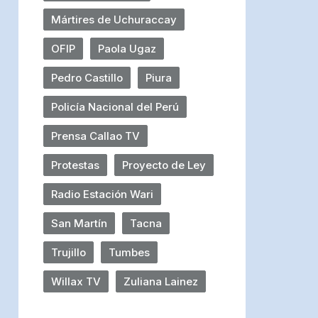
Mártires de Uchuraccay
OFIP
Paola Ugaz
Pedro Castillo
Piura
Policía Nacional del Perú
Prensa Callao TV
Protestas
Proyecto de Ley
Radio Estación Wari
San Martín
Tacna
Trujillo
Tumbes
Willax TV
Zuliana Lainez