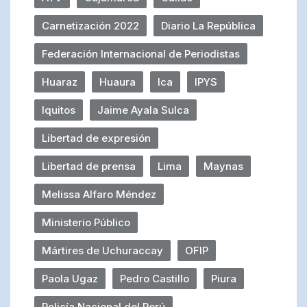
Carnetización 2022
Diario La República
Federación Internacional de Periodistas
Huaraz
Huaura
Ica
IPYS
Iquitos
Jaime Ayala Sulca
Libertad de expresión
Libertad de prensa
Lima
Maynas
Melissa Alfaro Méndez
Ministerio Público
Mártires de Uchuraccay
OFIP
Paola Ugaz
Pedro Castillo
Piura
Policía Nacional del Perú