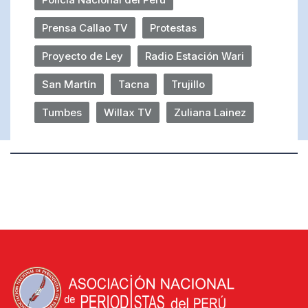
Prensa Callao TV
Protestas
Proyecto de Ley
Radio Estación Wari
San Martín
Tacna
Trujillo
Tumbes
Willax TV
Zuliana Lainez