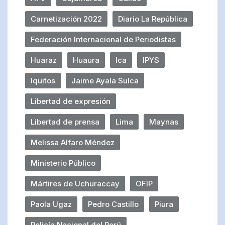
Carnetización 2022
Diario La República
Federación Internacional de Periodistas
Huaraz
Huaura
Ica
IPYS
Iquitos
Jaime Ayala Sulca
Libertad de expresión
Libertad de prensa
Lima
Maynas
Melissa Alfaro Méndez
Ministerio Público
Mártires de Uchuraccay
OFIP
Paola Ugaz
Pedro Castillo
Piura
Policía Nacional del Perú