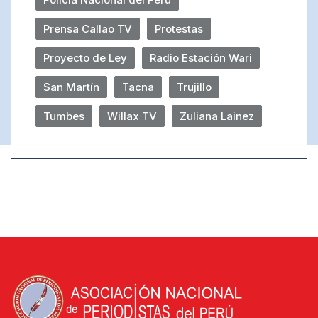
Prensa Callao TV
Protestas
Proyecto de Ley
Radio Estación Wari
San Martín
Tacna
Trujillo
Tumbes
Willax TV
Zuliana Lainez