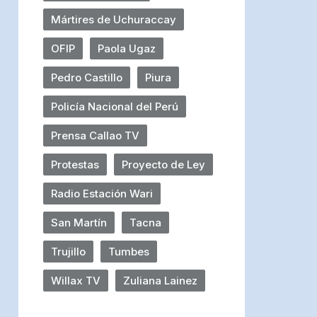
Mártires de Uchuraccay
OFIP
Paola Ugaz
Pedro Castillo
Piura
Policía Nacional del Perú
Prensa Callao TV
Protestas
Proyecto de Ley
Radio Estación Wari
San Martín
Tacna
Trujillo
Tumbes
Willax TV
Zuliana Lainez