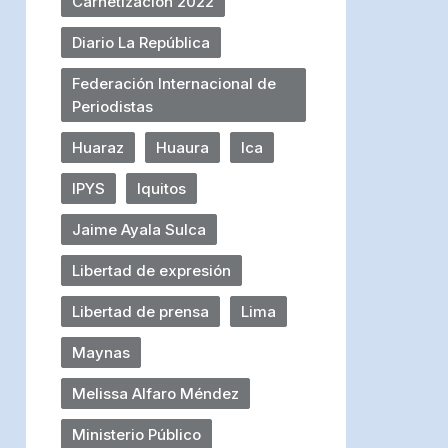
Carnetización 2022
Diario La República
Federación Internacional de
Periodistas
Huaraz
Huaura
Ica
IPYS
Iquitos
Jaime Ayala Sulca
Libertad de expresión
Libertad de prensa
Lima
Maynas
Melissa Alfaro Méndez
Ministerio Público