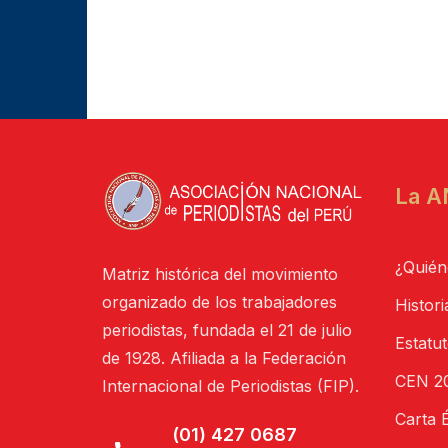
La A
¿Quién
Matriz histórica del movimiento
organizado de los trabajadores
Histori
periodistas, fundada el 21 de julio
Estatu
de 1928. Afiliada a la Federación
CEN 20
Internacional de Periodistas (FIP).
Carta É
(01) 427 0687