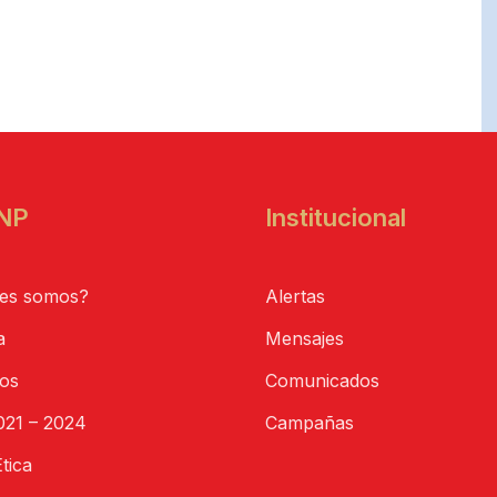
NP
Institucional
es somos?
Alertas
a
Mensajes
tos
Comunicados
21 – 2024
Campañas
tica