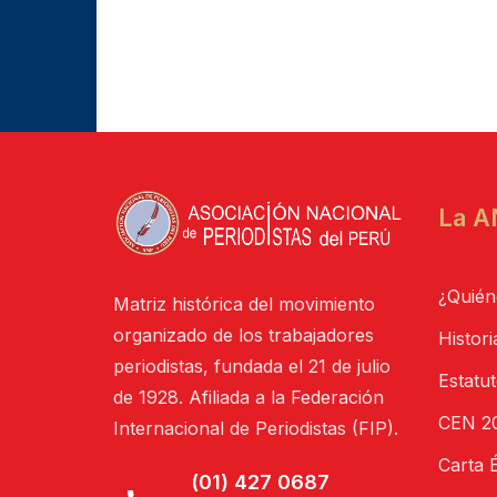
La A
¿Quién
Matriz histórica del movimiento
organizado de los trabajadores
Histori
periodistas, fundada el 21 de julio
Estatu
de 1928. Afiliada a la Federación
CEN 20
Internacional de Periodistas (FIP).
Carta É
(01) 427 0687