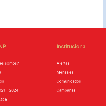
NP
Institucional
es somos?
Alertas
a
Mensajes
tos
Comunicados
21 – 2024
Campañas
tica