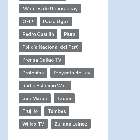
Mártires de Uchuraccay
OFIP
Paola Ugaz
Pedro Castillo
Piura
Policía Nacional del Perú
Prensa Callao TV
Protestas
Proyecto de Ley
Radio Estación Wari
San Martín
Tacna
Trujillo
Tumbes
Willax TV
Zuliana Lainez