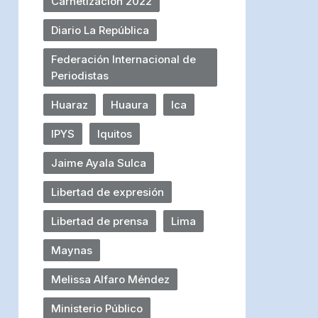
Carnetización 2022
Diario La República
Federación Internacional de
Periodistas
Huaraz
Huaura
Ica
IPYS
Iquitos
Jaime Ayala Sulca
Libertad de expresión
Libertad de prensa
Lima
Maynas
Melissa Alfaro Méndez
Ministerio Público