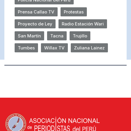
Prensa Callao TV
Protestas
Proyecto de Ley
Radio Estación Wari
San Martín
Tacna
Trujillo
Tumbes
Willax TV
Zuliana Lainez