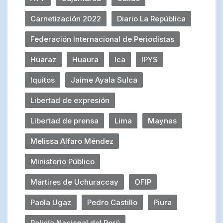
Carnetización 2022
Diario La República
Federación Internacional de Periodistas
Huaraz
Huaura
Ica
IPYS
Iquitos
Jaime Ayala Sulca
Libertad de expresión
Libertad de prensa
Lima
Maynas
Melissa Alfaro Méndez
Ministerio Público
Mártires de Uchuraccay
OFIP
Paola Ugaz
Pedro Castillo
Piura
Policía Nacional del Perú