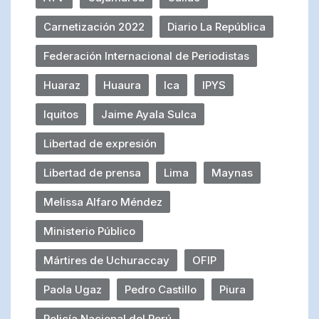
Carnetización 2022
Diario La República
Federación Internacional de Periodistas
Huaraz
Huaura
Ica
IPYS
Iquitos
Jaime Ayala Sulca
Libertad de expresión
Libertad de prensa
Lima
Maynas
Melissa Alfaro Méndez
Ministerio Público
Mártires de Uchuraccay
OFIP
Paola Ugaz
Pedro Castillo
Piura
Policía Nacional del Perú