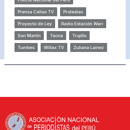
Prensa Callao TV
Protestas
Proyecto de Ley
Radio Estación Wari
San Martín
Tacna
Trujillo
Tumbes
Willax TV
Zuliana Lainez