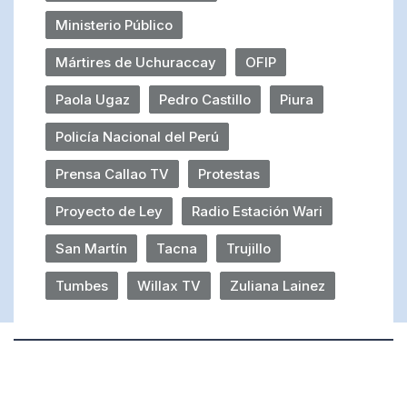
Ministerio Público
Mártires de Uchuraccay
OFIP
Paola Ugaz
Pedro Castillo
Piura
Policía Nacional del Perú
Prensa Callao TV
Protestas
Proyecto de Ley
Radio Estación Wari
San Martín
Tacna
Trujillo
Tumbes
Willax TV
Zuliana Lainez