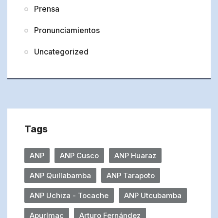
Prensa
Pronunciamientos
Uncategorized
Tags
ANP
ANP Cusco
ANP Huaraz
ANP Quillabamba
ANP Tarapoto
ANP Uchiza - Tocache
ANP Utcubamba
Apurímac
Arturo Fernández