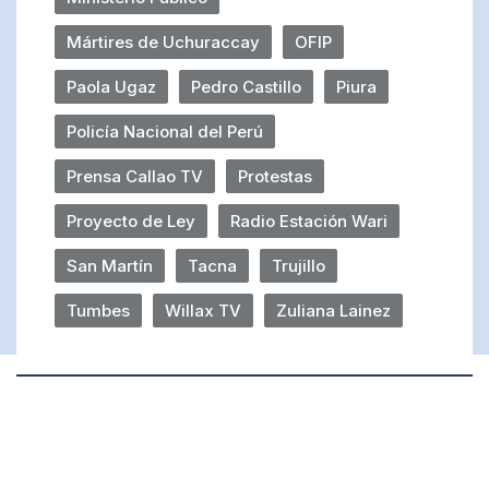
Mártires de Uchuraccay
OFIP
Paola Ugaz
Pedro Castillo
Piura
Policía Nacional del Perú
Prensa Callao TV
Protestas
Proyecto de Ley
Radio Estación Wari
San Martín
Tacna
Trujillo
Tumbes
Willax TV
Zuliana Lainez